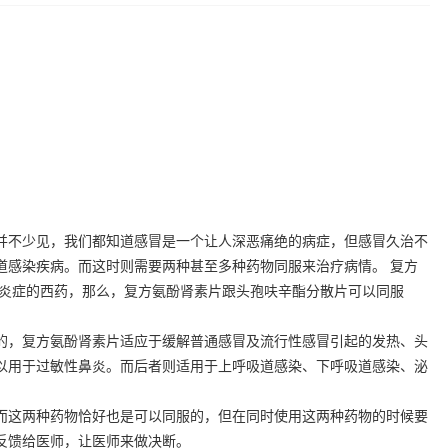
不少见，我们都知道感冒是一个让人深恶痛绝的病症，但感冒久治不
道感染疾病。而这时则需要两种甚至多种药物同服来治疗病情。 复方
起炎症的西药，那么，复方氨酚肾素片跟头孢呋辛酯分散片可以同服
，复方氨酚肾素片适应于缓解普通感冒及流行性感冒引起的发热、头
以用于过敏性鼻炎。而后者则适用于上呼吸道感染、下呼吸道感染、泌
这两种药物恰好也是可以同服的，但在同时使用这两种药物的时候要
反馈给医师，让医师来做决断。