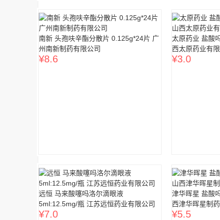
南新 头孢呋辛酯分散片 0.125g*24片 广
太原药业 盐酸吗啉
州南新制药有限公司
西太原药业有限
¥
8.6
¥
3.0
远恒 马来酸噻吗洛尔滴眼液
津华晖星 盐酸吗啉
5ml:12.5mg/瓶 江苏远恒药业有限公司
西津华晖星制药
¥
7.0
¥
5.5