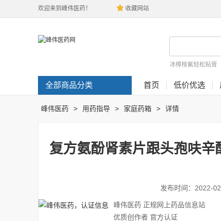
欢迎来到峰伟医药！
收藏网站
冰樟桉氟轻松贴膏
全部商品分类
首页
低价优选
峰伟医药
>
用药指导
>
家庭药箱
>
详情
复方氨酚肾素片跟头孢呋辛
发布时间：2022-02-1
峰伟医药
正规网上药品信息站
优质创作者 官方认证