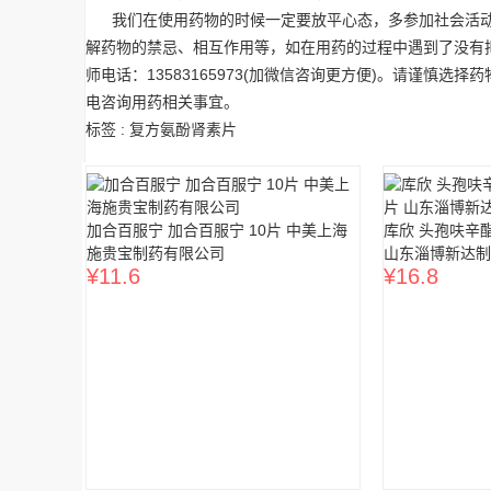
我们在使用药物的时候一定要放平心态，多参加社会活动
解药物的禁忌、相互作用等，如在用药的过程中遇到了没有
师电话：13583165973(加微信咨询更方便)。请谨慎
电咨询用药相关事宜。
标签 :
复方氨酚肾素片
加合百服宁 加合百服宁 10片 中美上海
库欣 头孢呋辛酯分
施贵宝制药有限公司
山东淄博新达制
¥
11.6
¥
16.8