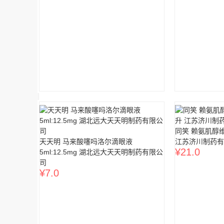
同笑 赖氨肌醇维
天天明 马来酸噻吗洛尔滴眼液
江苏济川制药有
¥
21.0
5ml:12.5mg 湖北远大天天明制药有限公
司
¥
7.0