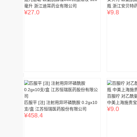
毫升 浙江迪耳药业有限公司
瓶 浙江安贝特
¥
27.0
¥
9.8
百服咛 对乙酰氨
匹服平 [注] 注射用异环磷酰胺 0.2gx10
中美上海施贵宝
¥
9.0
支/盒 江苏恒瑞医药股份有限公司
¥
458.4