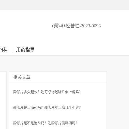
(冀)-非经营性-2023-0093
妇科
用药指导
相关文章
酚咖片多久起效？吃芬必得酚咖片会上瘾吗？
酚咖片是止痛药吗？酚咖片能止痛几个小时？
酚咖片是不是消炎药？吃酚咖片能喝酒吗？