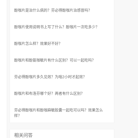
酚咖片是治什么病的？芬必得酚咖片治感冒吗？
酚咖片使用说明书上写了什么？酚咖片一次吃多少？
酚咖片怎么样？效果好不好？
酚咖片和酚氨咖敏片有什么区别？可以一起吃吗？
芬必得酚咖片多久见效？为啥2小时才起效？
酚咖片和布洛芬哪个好？两者有什么区别？
芬必得酚咖片和酚咖麻敏胶囊一起吃可以吗？效果怎么
样？
相关问答