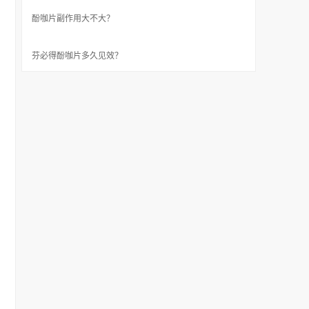
酚咖片副作用大不大？
芬必得酚咖片多久见效？