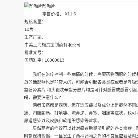
酚咖片
零售价格：
¥
11.6
规格含量：
10片
生产厂家：
中美上海施贵宝制药有限公司
批准文号：
国药准字H10960013
我们在治疗控制一些病情的时候，需要药物同服的时候并
愈的话影响也是非常大的，可能会引起各类炎症或者是呼吸
氨酚肾素片 和头孢呋辛酯分散片均是可针对感冒或感冒引
吗，需要注意什么?
两者虽然都是西药，但在适应症以及成分上是截然不同的
痛、四肢酸痛、打喷嚏、流鼻涕、鼻塞、咽痛等症状，也可
尿道感染以及皮肤和软组织感染等症状。
显然两者的疗效可以针对感冒后期所引起的各类病症，而
时刻保持警惕，一旦发生了两种药物之外的不良反应要及时