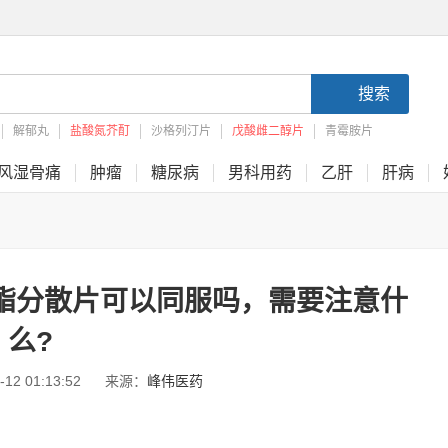
搜索
解郁丸
盐酸氮芥酊
沙格列汀片
戊酸雌二醇片
青霉胺片
风湿骨痛
肿瘤
糖尿病
男科用药
乙肝
肝病
酯分散片可以同服吗，需要注意什
么?
2 01:13:52
来源：
峰伟医药