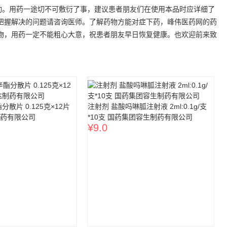
。用药一途切不可敷衍了事，建议患者朋友们在使用本品时应详细了
把握解决的问题请咨询医师。了解药物方能对症下药，峰伟医药网的药
选择药物，用药一定不能粗心大意，祝患者朋友早日恢复健康。也欢迎前来致
散片 0.125克×12片
注射剂 盐酸吗啉胍注射液 2ml:0.1g/支
药有限公司
*10支 国药集团容生制药有限公司
¥
9.0