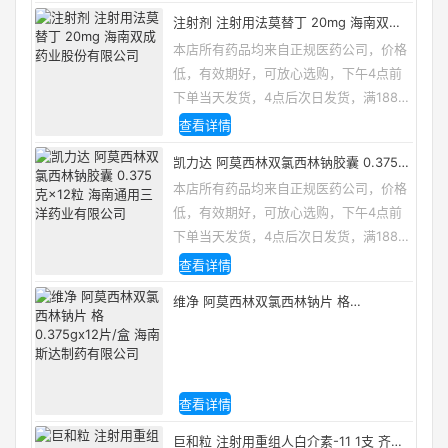
注射剂 注射用法莫替丁 20mg 海南双成
药业股份有限公司
本店所有药品均来自正规医药公司，价格
低，有效期好，可放心选购，下午4点前
下单当天发货，4点后次日发货，满188包
邮，咨询电话/微信：13335162133
查看详情
凯力达 阿莫西林双氯西林钠胶囊 0.375克
×12粒 海南通用三洋药业有限公司
本店所有药品均来自正规医药公司，价格
低，有效期好，可放心选购，下午4点前
下单当天发货，4点后次日发货，满188包
邮，咨询电话/微信：13335162133
查看详情
维净 阿莫西林双氯西林钠片 格
0.375gx12片/盒 海南斯达制药有限公司
查看详情
巨和粒 注射用重组人白介素-11 1支 齐鲁