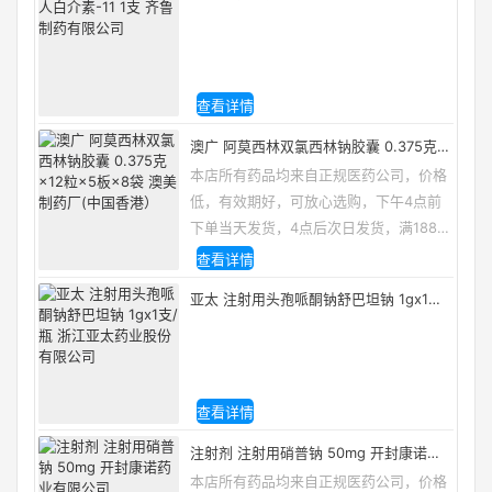
制药有限公司
查看详情
澳广 阿莫西林双氯西林钠胶囊 0.375克
×12粒×5板×8袋 澳美制药厂(中国香港）
本店所有药品均来自正规医药公司，价格
低，有效期好，可放心选购，下午4点前
下单当天发货，4点后次日发货，满188包
邮，咨询电话/微信：13335162133
查看详情
亚太 注射用头孢哌酮钠舒巴坦钠 1gx1支/
瓶 浙江亚太药业股份有限公司
查看详情
注射剂 注射用硝普钠 50mg 开封康诺药
业有限公司
本店所有药品均来自正规医药公司，价格