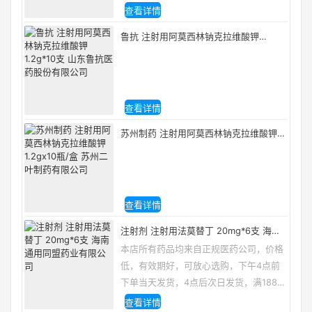
邮，咨询电话/微信：13335162133
查看详情
鲁抗 注射用阿莫西林钠克拉维酸钾
1.2g*10支 山东鲁抗医药股份有限公司
查看详情
苏州制药 注射用阿莫西林钠克拉维酸钾
1.2gx10瓶/盒 苏州二叶制药有限公司
查看详情
注射剂 注射用法莫替丁 20mg*6支 海南
通用同盟药业有限公司
本店所有药品均来自正规医药公司，价格
低，有效期好，可放心选购，下午4点前
下单当天发货，4点后次日发货，满188包
邮，咨询电话/微信：13335162133
查看详情