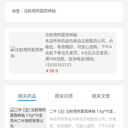
注射用阿莫西林钠
标签 :
注射用阿莫西林钠
本店所有药品均来自正规医药公司，价
格低，有效期好，可放心选购，下午4
点前下单当天发货，4点后次日发货，
满188包邮，咨询电话/微信：
13335162133
￥38.9
相关药品
相关问答
相关文章
二叶 [注] 注射用阿莫西林钠 1.5g*10支
苏州二叶制药有限公司
本店所有药品均来自正规医药公司，价格
低，有效期好，可放心选购，下午4点前