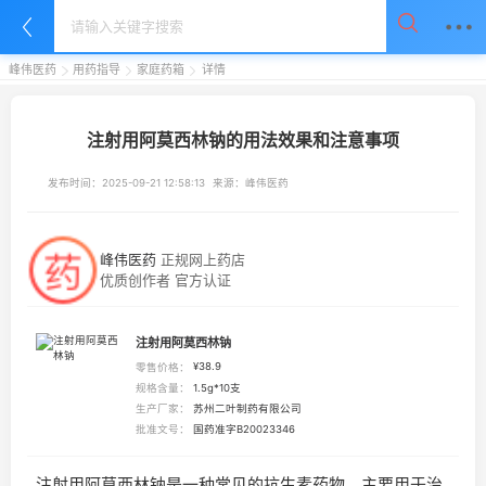
峰伟医药
用药指导
家庭药箱
详情
注射用阿莫西林钠的用法效果和注意事项
发布时间：
2025-09-21 12:58:13
来源：
峰伟医药
峰伟医药
正规网上药店
优质创作者 官方认证
注射用阿莫西林钠
¥
38.9
零售价格：
规格含量：
1.5g*10支
生产厂家：
苏州二叶制药有限公司
批准文号：
国药准字B20023346
注射用阿莫西林钠是一种常见的抗生素药物，主要用于治