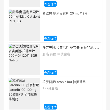
查看详情
希维奥 塞利尼索片 20 mg*12片
Catalent CTS, LLC
查看详情
多吉美|索拉非尼片 多吉美|索拉非尼片
200MG*120片 印度Natco
肝癌 肾癌 甲状腺癌
查看详情
拉罗替尼Laronib100 拉罗替尼
Laronib100 100mg-30胶囊/盒 孟加拉珠
TRK融合癌
峰制药
查看详情