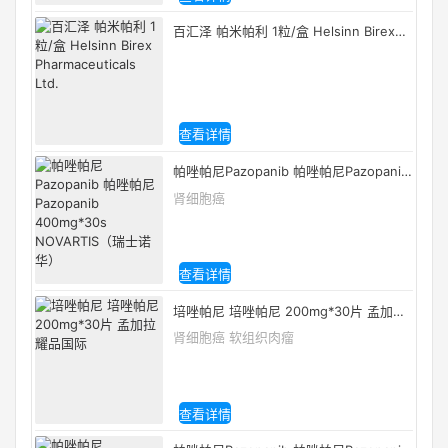
百汇泽 帕米帕利 1粒/盒 Helsinn Birex
Pharmaceuticals Ltd.
查看详情
帕唑帕尼Pazopanib 帕唑帕尼Pazopanib
400mg*30s NOVARTIS（瑞士诺华）
肾细胞癌
查看详情
培唑帕尼 培唑帕尼 200mg*30片 孟加拉
耀品国际
肾细胞癌 软组织肉瘤
查看详情