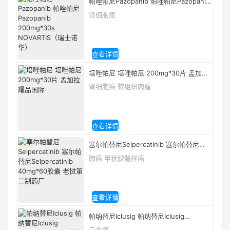
帕唑帕尼Pazopanib 帕唑帕尼Pazopanib
200mg*30s NOVARTIS（瑞士诺华）
肾细胞癌
查看详情
培唑帕尼 培唑帕尼 200mg*30片 孟加拉
耀品国际
肾细胞癌 软组织肉瘤
查看详情
塞尔帕替尼Selpercatinib 塞尔帕替尼
Selpercatinib 40mg*60胶囊 老挝第二制
肺癌 甲状腺髓样癌
药厂
查看详情
帕纳替尼Iclusig 帕纳替尼Iclusig
45mg*30s 阿瑞雅特制药Ariad
白血病