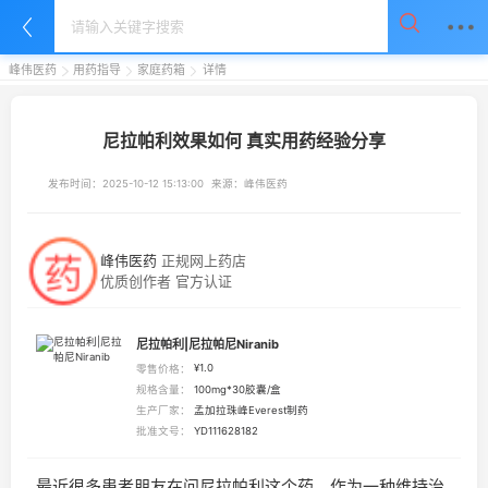
峰伟医药
用药指导
家庭药箱
详情
尼拉帕利效果如何 真实用药经验分享
发布时间：
2025-10-12 15:13:00
来源：
峰伟医药
峰伟医药
正规网上药店
优质创作者 官方认证
尼拉帕利|尼拉帕尼Niranib
¥
1.0
零售价格：
规格含量：
100mg*30胶囊/盒
生产厂家：
孟加拉珠峰Everest制药
批准文号：
YD111628182
最近很多患者朋友在问尼拉帕利这个药。作为一种维持治